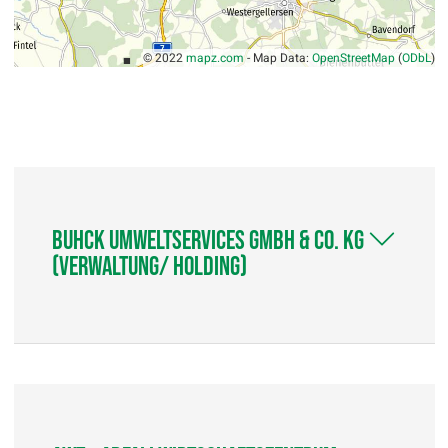
© 2022
mapz.com
- Map Data:
OpenStreetMap
(
ODbL
)
Buhck Umweltservices GmbH & Co. KG
(Verwaltung/ Holding)