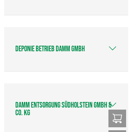
Deponie Betrieb Damm GmbH
Damm Entsorgung Südholstein GmbH &
Co. KG
Z