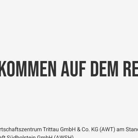
lkommen auf dem R
rtschaftszentrum Trittau GmbH & Co. KG (AWT) am Stando
chaft Südholstein GmbH (AWSH).