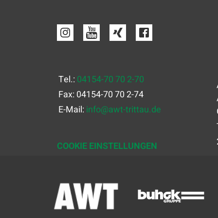
Tel.:
04154-70 70 2-70
Fax: 04154-70 70 2-74
E-Mail:
info
@
awt-trittau.de
COOKIE EINSTELLUNGEN