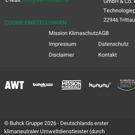
E-Mail:
info
@
awt-trittau.de
GmbH & Co. 
Technologiep
22946 Trittau
COOKIE EINSTELLUNGEN
Mission Klimaschutz
AGB
Impressum
Datenschutz
Disclaimer
Kontakt
© Buhck Gruppe 2026 - Deutschlands erster
klimaneutraler Umweltdienstleister (durch