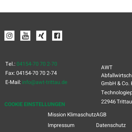
Tel.:
04154-70 70 2-70
AWT
Fax: 04154-70 70 2-74
Abfallwirtsch
E-Mail:
info
@
awt-trittau.de
GmbH & Co. 
Technologiep
22946 Trittau
COOKIE EINSTELLUNGEN
Mission Klimaschutz
AGB
Impressum
Datenschutz