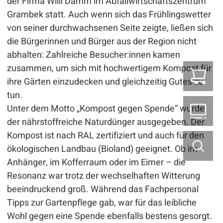
der Firma Willi Damm im Abfallwirtschaftszentrum
Grambek statt. Auch wenn sich das Frühlingswetter
von seiner durchwachsenen Seite zeigte, ließen sich
die Bürgerinnen und Bürger aus der Region nicht
abhalten: Zahlreiche Besucher:innen kamen
zusammen, um sich mit hochwertigem Kompost für
Z
ihre Gärten einzudecken und gleichzeitig Gutes zu
tun.
Unter dem Motto „Kompost gegen Spende“ wurde
B2
der nährstoffreiche Naturdünger ausgegeben. Der
Kompost ist nach RAL zertifiziert und auch für den
ökologischen Landbau (Bioland) geeignet. Ob im
Anhänger, im Kofferraum oder im Eimer – die
Resonanz war trotz der wechselhaften Witterung
beeindruckend groß. Während das Fachpersonal
Tipps zur Gartenpflege gab, war für das leibliche
Wohl gegen eine Spende ebenfalls bestens gesorgt.