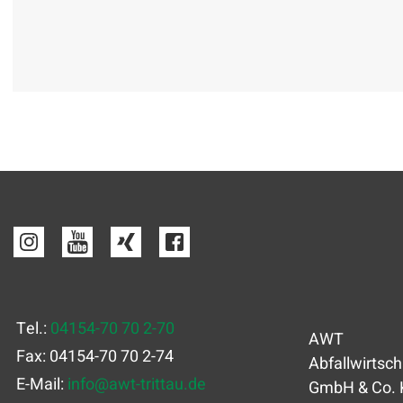
Tel.:
04154-70 70 2-70
AWT
Fax: 04154-70 70 2-74
Abfallwirtsch
E-Mail:
info
@
awt-trittau.de
GmbH & Co. 