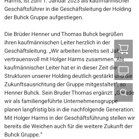
Harms, ist zum 1. Januar 2023 als kaufmännischer
Geschäftsführer in die Geschäftsleitung der Holding
der Buhck Gruppe aufgestiegen.
Die Brüder Henner und Thomas Buhck begrüßen
ihren kaufmännischen Leiter herzlich in der
Z
Geschäftsleitung. „Wir arbeiten bereits seit Jahren
vertrauensvoll mit Holger Harms zusammen. Als
kaufmännischer Leiter hat er in dieser Zeit die
B2
Strukturen unserer Holding deutlich gestärkt und die
Zukunftsausrichtung der Gruppe mitgestaltet“, so
Henner Buhck. Sein Bruder Thomas ergänzt: „Gerade
wir als familiengeführte Unternehmensgruppe
planen langfristig bis in die nachfolgende Generation.
Mit Holger Harms in der Geschäftsführung stellen wir
bereits die Weichen auch für die weitere Zukunft der
Buhck Gruppe.“