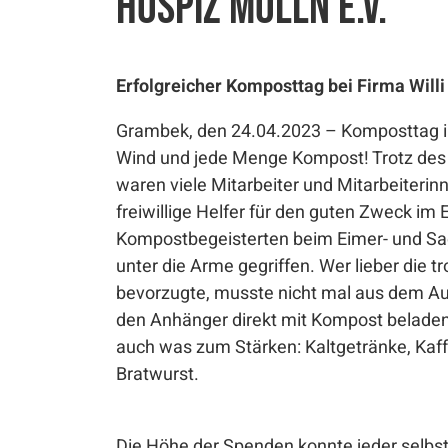
Hospiz Mölln e.V.
Erfolgreicher Komposttag bei Firma Wil
Grambek, den 24.04.2023 – Komposttag 
Wind und jede Menge Kompost! Trotz des
waren viele Mitarbeiter und Mitarbeiteri
freiwillige Helfer für den guten Zweck im
Kompostbegeisterten beim Eimer- und Sack
unter die Arme gegriffen. Wer lieber die t
bevorzugte, musste nicht mal aus dem Aut
den Anhänger direkt mit Kompost beladen 
auch was zum Stärken: Kaltgetränke, Kaff
Bratwurst.
Die Höhe der Spenden konnte jeder selbst