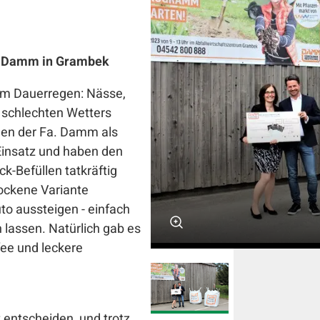
li Damm in Grambek
im Dauerregen: Nässe,
 schlechten Wetters
nnen der Fa. Damm als
 Einsatz und haben den
-Befüllen tatkräftig
rockene Variante
o aussteigen - einfach
lassen. Natürlich gab es
ee und leckere
 entscheiden, und trotz