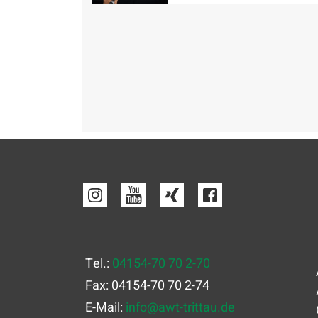
Tel.:
04154-70 70 2-70
Fax: 04154-70 70 2-74
E-Mail:
info
@
awt-trittau.de